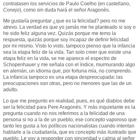
contratasen los servicios de Paulo Coelho (en castellano,
Conejo
), como sin duda hará el señor Aragonès.
Me gustaría preguntar ¿que es la felicidad? pero no me
atrevo. La verdad es que yo jamás me he planteado si soy o
he sido feliz alguna vez. Quizás porque me temo la
respuesta, quizás porque soy incapaz de definir felicidad
por mi mismo. Visto lo visto, tampoco pienso que la infancia
sea la etapa feliz de la vida. Tan solo creer que existe una
etapa feliz en la vida, se me aparece el espectro de
Schopenhauer y me señala con el índice, murmurando algo
en alemán, un idioma que, por fortuna mía, no comprendo.
La infancia tampoco es una etapa despreocupada: las
preocupaciones son otras, pero no menores que las de un
adulto.
Lo que me pregunto en realidad, pues, es qué diablos debe
ser la felicidad para Pere Aragonès. Y más inquietante es la
pregunta cuando no nos referimos a la felicidad de una
persona si no a la de un pueblo, ese concepto vaporoso que
tanto les gusta a los políticos nacionalistas cuando intentan
hablarle a la ciudadanía, que es concepto más ilustrado que
pueblo
. Le voy a responder con sinceridad y calma al señor