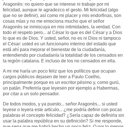
Aragonès: no quiero que se interese ni trabaje por mi
felicidad, aunque le agradezco el gesto. Mi felicidad (algo
que no se definir), así como mi placer y mis endorfinas, son
cosas mías y no me emociona mucho que el señor
Aragonès se inmiscuya en mis intimidades, la verdad. Con
todo el respeto pero... al César lo que es del César y a Dios
lo que es de Dios. Y usted, señor, no es ni Dios ni tampoco
el César: usted es un funcionario interino del estado que
está ahí para mejorar el bienestar de la ciudadanía,
entendiendo por ciudadanía la totalidad de los censados en
la región catalana. E incluso de los no censados en ella.
A mi me haría un poco feliz que los políticos que ocupan
cargos públicos dejasen de leer a Paulo Coelho,
principalmente porque es un escritor pésimo y, como gurú,
un patán. Preferiría que leyesen por ejemplo a Habermas,
por citar a un solo pensador.
De todos modos, y ya puesto... señor Aragonès... si usted
leyese o leyera este artículo... ¿me podría definir con pocas
palabras el concepto
felicidad
? ¿Sería capaz de definirla sin
usar la palabra
república
en su definición? Si me responde,
que sepa que me habrá hecho un poco feliz. O por lo menos